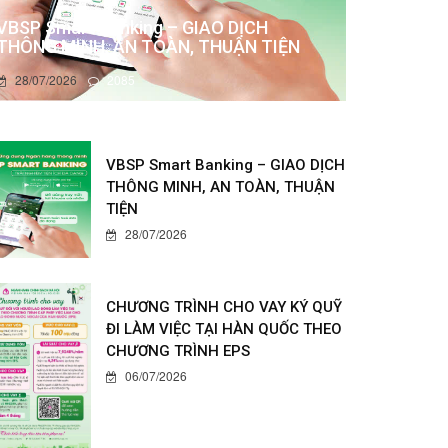
VBSP Smart Banking – GIAO DỊCH
THÔNG MINH, AN TOÀN, THUẬN TIỆN
28/07/2026
2085
VBSP Smart Banking – GIAO DỊCH
THÔNG MINH, AN TOÀN, THUẬN
TIỆN
28/07/2026
CHƯƠNG TRÌNH CHO VAY KÝ QUỸ
ĐI LÀM VIỆC TẠI HÀN QUỐC THEO
CHƯƠNG TRÌNH EPS
06/07/2026