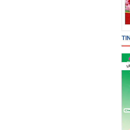
TI
VĂ