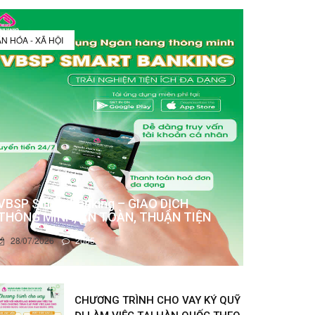
N HÓA - XÃ HỘI
VBSP Smart Banking – GIAO DỊCH
THÔNG MINH, AN TOÀN, THUẬN TIỆN
28/07/2026
2085
CHƯƠNG TRÌNH CHO VAY KÝ QUỸ