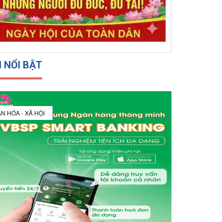
N NỔI BẬT
N HÓA - XÃ HỘI