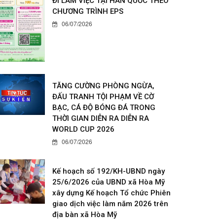
ĐI LÀM VIỆC TẠI HÀN QUỐC THEO
CHƯƠNG TRÌNH EPS
06/07/2026
TĂNG CƯỜNG PHÒNG NGỪA,
ĐẤU TRANH TỘI PHẠM VỀ CỜ
BẠC, CÁ ĐỘ BÓNG ĐÁ TRONG
THỜI GIAN DIỄN RA DIỄN RA
WORLD CUP 2026
06/07/2026
Kế hoạch số 192/KH-UBND ngày
25/6/2026 của UBND xã Hòa Mỹ
xây dựng Kế hoạch Tổ chức Phiên
giao dịch việc làm năm 2026 trên
địa bàn xã Hòa Mỹ