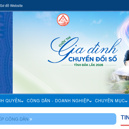
Sơ đồ Website
NH QUYỀN
CÔNG DÂN - DOANH NGHIỆP
CHUYÊN MỤC
TI
IẾP CÔNG DÂN