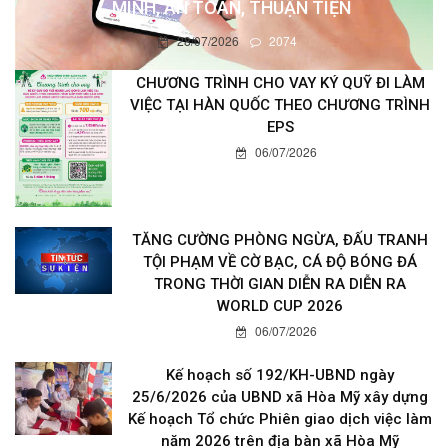
MINH, AN TOÀN, THUẬN TIỆN
28/07/2026
2074
CHƯƠNG TRÌNH CHO VAY KÝ QUỸ ĐI LÀM
VIỆC TẠI HÀN QUỐC THEO CHƯƠNG TRÌNH
EPS
06/07/2026
TĂNG CƯỜNG PHÒNG NGỪA, ĐẤU TRANH
TỘI PHẠM VỀ CỜ BẠC, CÁ ĐỘ BÓNG ĐÁ
TRONG THỜI GIAN DIỄN RA DIỄN RA
WORLD CUP 2026
06/07/2026
Kế hoạch số 192/KH-UBND ngày
25/6/2026 của UBND xã Hòa Mỹ xây dựng
Kế hoạch Tổ chức Phiên giao dịch việc làm
năm 2026 trên địa bàn xã Hòa Mỹ