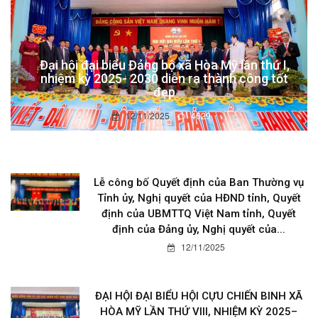
Đại hội đại biểu Đảng bộ xã Hòa Mỹ lần thứ I,
nhiệm kỳ 2025- 2030 diễn ra thành công tốt
đẹp
12/11/2025
4629
Lễ công bố Quyết định của Ban Thường vụ
Tỉnh ủy, Nghị quyết của HĐND tỉnh, Quyết
định của UBMTTQ Việt Nam tỉnh, Quyết
định của Đảng ủy, Nghị quyết của...
12/11/2025
ĐẠI HỘI ĐẠI BIỂU HỘI CỰU CHIẾN BINH XÃ
HÒA MỸ LẦN THỨ VIII, NHIỆM KỲ 2025–