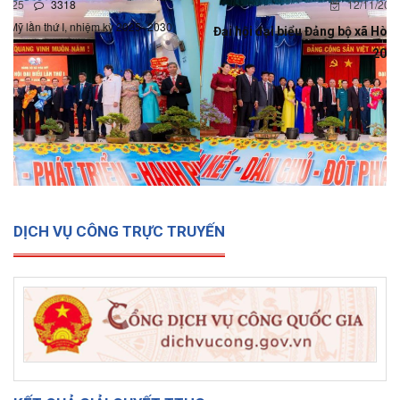
12/11/2025
0
Đại hội đại biểu Đảng bộ xã Hòa Mỹ lần thứ I, nhiệm kỳ 2025-
2030
DỊCH VỤ CÔNG TRỰC TRUYẾN