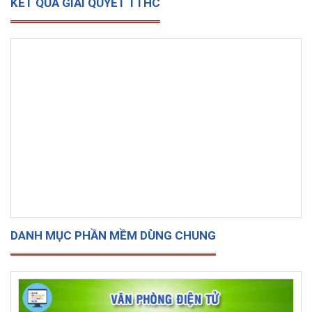
KẾT QUẢ GIẢI QUYẾT TTHC
DANH MỤC PHẦN MỀM DÙNG CHUNG