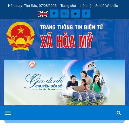
Hôm nay: Thứ Sáu, 07/08/2026
Trang chủ
Liên hệ
Sơ đồ Website
xã
TRANG CHỦ
GIỚI THIỆU
LÃNH ĐẠO HĐND XÃ
Hòa
Mỹ