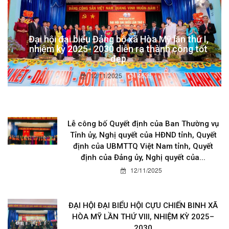
Đại hội đại biểu Đảng bộ xã Hòa Mỹ lần thứ I,
nhiệm kỳ 2025- 2030 diễn ra thành công tốt
đẹp
12/11/2025
4638
Lễ công bố Quyết định của Ban Thường vụ
Tỉnh ủy, Nghị quyết của HĐND tỉnh, Quyết
định của UBMTTQ Việt Nam tỉnh, Quyết
định của Đảng ủy, Nghị quyết của...
12/11/2025
ĐẠI HỘI ĐẠI BIỂU HỘI CỰU CHIẾN BINH XÃ
HÒA MỸ LẦN THỨ VIII, NHIỆM KỲ 2025–
2030