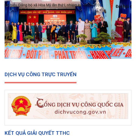
Đại hội đại biểu Đảng bộ xã Hòa Mỹ lần thứ I, nhiệm kỳ 2025-
2030
DỊCH VỤ CÔNG TRỰC TRUYẾN
KẾT QUẢ GIẢI QUYẾT TTHC