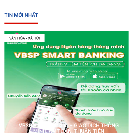
TIN MỚI NHẤT
VĂN HÓA - XÃ HỘI
VBSP Smart Banking – GIAO DỊCH THÔNG
MINH, AN TOÀN, THUẬN TIỆN