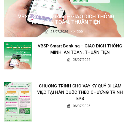
VBSP Smart Banking – GIAO DỊCH THÔNG
MINH, AN TOÀN, THUẬN TIỆN
28/07/2026
2091
VBSP Smart Banking – GIAO DỊCH THÔNG
MINH, AN TOÀN, THUẬN TIỆN
28/07/2026
CHƯƠNG TRÌNH CHO VAY KÝ QUỸ ĐI LÀM
VIỆC TẠI HÀN QUỐC THEO CHƯƠNG TRÌNH
EPS
06/07/2026