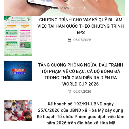
28/07/2026
2091
CHƯƠNG TRÌNH CHO VAY KÝ QUỸ ĐI LÀM
VIỆC TẠI HÀN QUỐC THEO CHƯƠNG TRÌNH
EPS
06/07/2026
TĂNG CƯỜNG PHÒNG NGỪA, ĐẤU TRANH
TỘI PHẠM VỀ CỜ BẠC, CÁ ĐỘ BÓNG ĐÁ
TRONG THỜI GIAN DIỄN RA DIỄN RA
WORLD CUP 2026
06/07/2026
Kế hoạch số 192/KH-UBND ngày
25/6/2026 của UBND xã Hòa Mỹ xây dựng
Kế hoạch Tổ chức Phiên giao dịch việc làm
năm 2026 trên địa bàn xã Hòa Mỹ