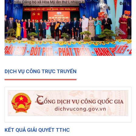
Đại hội đại biểu Đảng bộ xã Hòa Mỹ lần thứ I, nhiệm kỳ 2025-
2030
DỊCH VỤ CÔNG TRỰC TRUYẾN
KẾT QUẢ GIẢI QUYẾT TTHC