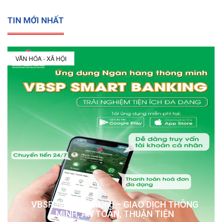
TIN MỚI NHẤT
VĂN HÓA - XÃ HỘI
VBSP Smart Banking – GIAO DỊCH THÔNG
MINH, AN TOÀN, THUẬN TIỆN