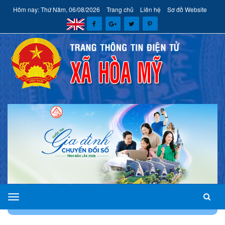
Hôm nay: Thứ Năm, 06/08/2026
Trang chủ
Liên hệ
Sơ đồ Website
xã
TRANG CHỦ
CHUYÊN MỤC
CẢI CÁCH HÀNH CHÍNH
Hòa
Mỹ