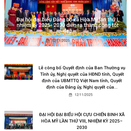
Đại hội đại biểu Đảng bộ xã Hòa Mỹ lần thứ I,
nhiệm kỳ 2025- 2030 diễn ra thành công tốt
đẹp
12/11/2025
4621
Lễ công bố Quyết định của Ban Thường vụ
Tỉnh ủy, Nghị quyết của HĐND tỉnh, Quyết
định của UBMTTQ Việt Nam tỉnh, Quyết
định của Đảng ủy, Nghị quyết của...
12/11/2025
ĐẠI HỘI ĐẠI BIỂU HỘI CỰU CHIẾN BINH XÃ
HÒA MỸ LẦN THỨ VIII, NHIỆM KỲ 2025–
2030