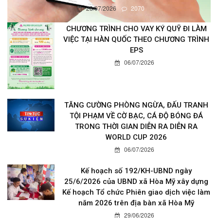
28/07/2026
2070
CHƯƠNG TRÌNH CHO VAY KÝ QUỸ ĐI LÀM
VIỆC TẠI HÀN QUỐC THEO CHƯƠNG TRÌNH
EPS
06/07/2026
TĂNG CƯỜNG PHÒNG NGỪA, ĐẤU TRANH
TỘI PHẠM VỀ CỜ BẠC, CÁ ĐỘ BÓNG ĐÁ
TRONG THỜI GIAN DIỄN RA DIỄN RA
WORLD CUP 2026
06/07/2026
Kế hoạch số 192/KH-UBND ngày
25/6/2026 của UBND xã Hòa Mỹ xây dựng
Kế hoạch Tổ chức Phiên giao dịch việc làm
năm 2026 trên địa bàn xã Hòa Mỹ
29/06/2026