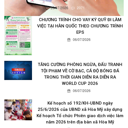
28/07/2026
2071
CHƯƠNG TRÌNH CHO VAY KÝ QUỸ ĐI LÀM
VIỆC TẠI HÀN QUỐC THEO CHƯƠNG TRÌNH
EPS
06/07/2026
TĂNG CƯỜNG PHÒNG NGỪA, ĐẤU TRANH
TỘI PHẠM VỀ CỜ BẠC, CÁ ĐỘ BÓNG ĐÁ
TRONG THỜI GIAN DIỄN RA DIỄN RA
WORLD CUP 2026
06/07/2026
Kế hoạch số 192/KH-UBND ngày
25/6/2026 của UBND xã Hòa Mỹ xây dựng
Kế hoạch Tổ chức Phiên giao dịch việc làm
năm 2026 trên địa bàn xã Hòa Mỹ