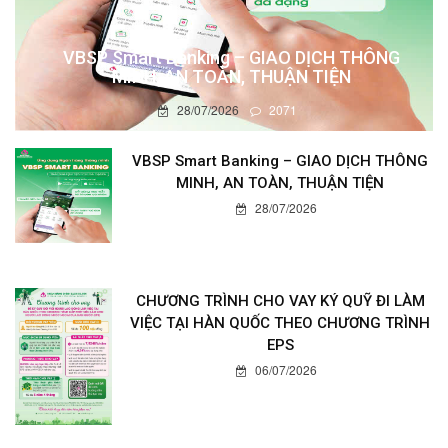
VBSP Smart Banking – GIAO DỊCH THÔNG
MINH, AN TOÀN, THUẬN TIỆN
28/07/2026
2071
VBSP Smart Banking – GIAO DỊCH THÔNG
MINH, AN TOÀN, THUẬN TIỆN
28/07/2026
CHƯƠNG TRÌNH CHO VAY KÝ QUỸ ĐI LÀM
VIỆC TẠI HÀN QUỐC THEO CHƯƠNG TRÌNH
EPS
06/07/2026