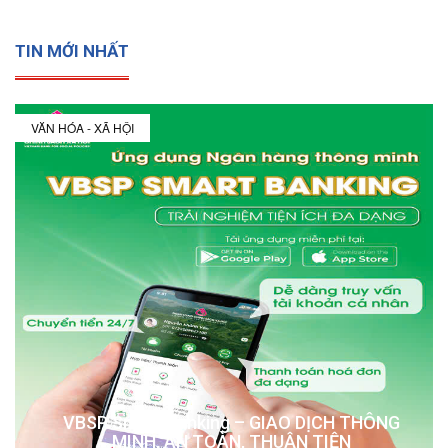
TIN MỚI NHẤT
VĂN HÓA - XÃ HỘI
VBSP Smart Banking – GIAO DỊCH THÔNG
MINH, AN TOÀN, THUẬN TIỆN