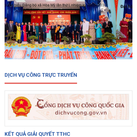
Đại hội đại biểu Đảng bộ xã Hòa Mỹ lần thứ I, nhiệm kỳ 2025-
2030
DỊCH VỤ CÔNG TRỰC TRUYẾN
KẾT QUẢ GIẢI QUYẾT TTHC