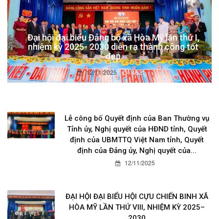
Đại hội đại biểu Đảng bộ xã Hòa Mỹ lần thứ I,
nhiệm kỳ 2025- 2030 diễn ra thành công tốt
đẹp
12/11/2025
4621
Lễ công bố Quyết định của Ban Thường vụ
Tỉnh ủy, Nghị quyết của HĐND tỉnh, Quyết
định của UBMTTQ Việt Nam tỉnh, Quyết
định của Đảng ủy, Nghị quyết của...
12/11/2025
ĐẠI HỘI ĐẠI BIỂU HỘI CỰU CHIẾN BINH XÃ
HÒA MỸ LẦN THỨ VIII, NHIỆM KỲ 2025–
2030