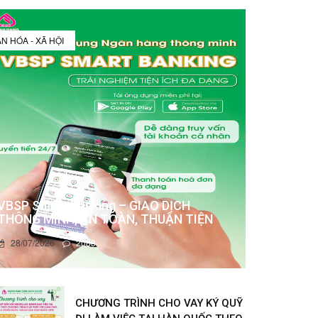
N HÓA - XÃ HỘI
VBSP Smart Banking – GIAO DỊCH
THÔNG MINH, AN TOÀN, THUẬN TIỆN
28/07/2026
2083
CHƯƠNG TRÌNH CHO VAY KÝ QUỸ