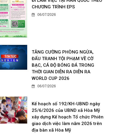
ĐI LÀM VIỆC TẠI HÀN QUỐC THEO
CHƯƠNG TRÌNH EPS
06/07/2026
TĂNG CƯỜNG PHÒNG NGỪA,
ĐẤU TRANH TỘI PHẠM VỀ CỜ
BẠC, CÁ ĐỘ BÓNG ĐÁ TRONG
THỜI GIAN DIỄN RA DIỄN RA
WORLD CUP 2026
06/07/2026
Kế hoạch số 192/KH-UBND ngày
25/6/2026 của UBND xã Hòa Mỹ
xây dựng Kế hoạch Tổ chức Phiên
giao dịch việc làm năm 2026 trên
địa bàn xã Hòa Mỹ