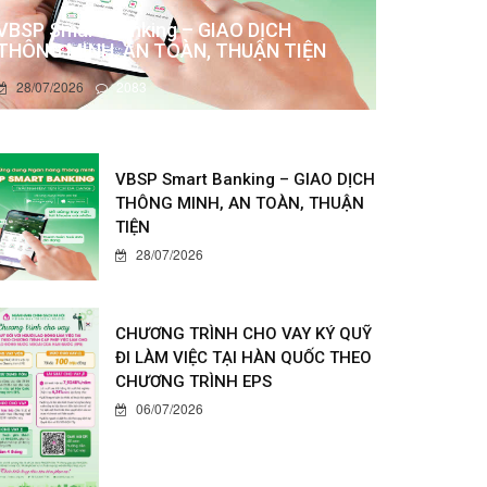
VBSP Smart Banking – GIAO DỊCH
THÔNG MINH, AN TOÀN, THUẬN TIỆN
28/07/2026
2083
VBSP Smart Banking – GIAO DỊCH
THÔNG MINH, AN TOÀN, THUẬN
TIỆN
28/07/2026
CHƯƠNG TRÌNH CHO VAY KÝ QUỸ
ĐI LÀM VIỆC TẠI HÀN QUỐC THEO
CHƯƠNG TRÌNH EPS
06/07/2026