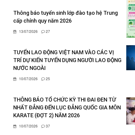
Thông báo tuyển sinh lớp đào tạo hệ Trung
cấp chính quy năm 2026
13/07/2026
27
TUYỂN LAO ĐỘNG VIỆT NAM VÀO CÁC VỊ
TRÍ DỰ KIẾN TUYỂN DỤNG NGƯỜI LAO ĐỘNG
NƯỚC NGOÀI
10/07/2026
25
THÔNG BÁO TỔ CHỨC KỲ THI ĐAI ĐEN TỪ
NHẤT ĐẲNG ĐẾN LỤC ĐẲNG QUỐC GIA MÔN
KARATE (ĐỢT 2) NĂM 2026
10/07/2026
37