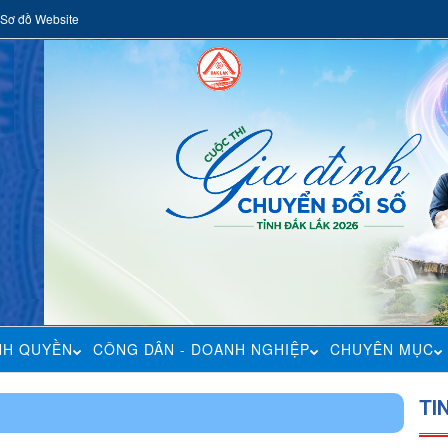
Sơ đồ Website
NH QUYỀN
CÔNG DÂN - DOANH NGHIỆP
CHUYÊN MỤC
TI