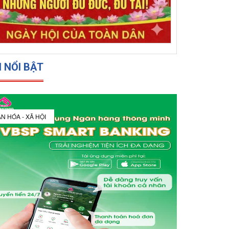
N NỔI BẬT
N HÓA - XÃ HỘI