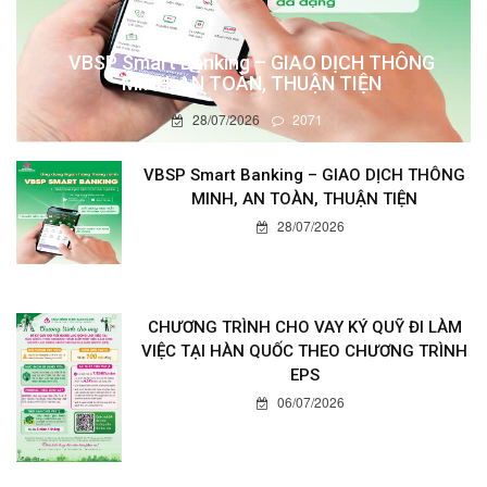
VBSP Smart Banking – GIAO DỊCH THÔNG
MINH, AN TOÀN, THUẬN TIỆN
28/07/2026
2071
VBSP Smart Banking – GIAO DỊCH THÔNG
MINH, AN TOÀN, THUẬN TIỆN
28/07/2026
CHƯƠNG TRÌNH CHO VAY KÝ QUỸ ĐI LÀM
VIỆC TẠI HÀN QUỐC THEO CHƯƠNG TRÌNH
EPS
06/07/2026