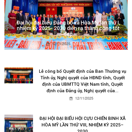
Đại hội đại biểu Đảng bộ xã Hòa Mỹ lần thứ I,
nhiệm kỳ 2025- 2030 diễn ra thành công tốt
đẹp
12/11/2025
4622
Lễ công bố Quyết định của Ban Thường vụ
Tỉnh ủy, Nghị quyết của HĐND tỉnh, Quyết
định của UBMTTQ Việt Nam tỉnh, Quyết
định của Đảng ủy, Nghị quyết của...
12/11/2025
ĐẠI HỘI ĐẠI BIỂU HỘI CỰU CHIẾN BINH XÃ
HÒA MỸ LẦN THỨ VIII, NHIỆM KỲ 2025–
2030