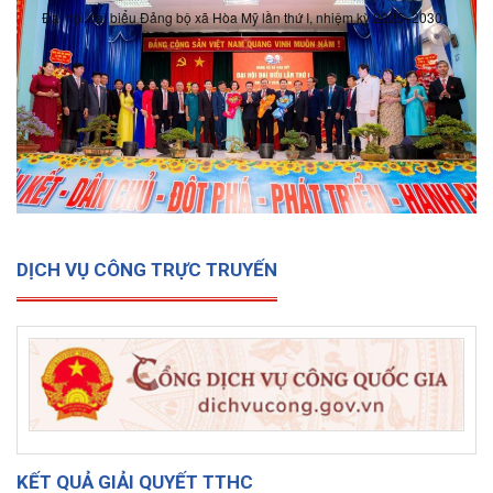
Đại hội đại biểu Đảng bộ xã Hòa Mỹ lần thứ I, nhiệm kỳ 2025- 2030
DỊCH VỤ CÔNG TRỰC TRUYẾN
KẾT QUẢ GIẢI QUYẾT TTHC