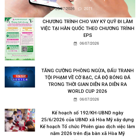
28/07/2026
2071
CHƯƠNG TRÌNH CHO VAY KÝ QUỸ ĐI LÀM
VIỆC TẠI HÀN QUỐC THEO CHƯƠNG TRÌNH
EPS
06/07/2026
TĂNG CƯỜNG PHÒNG NGỪA, ĐẤU TRANH
TỘI PHẠM VỀ CỜ BẠC, CÁ ĐỘ BÓNG ĐÁ
TRONG THỜI GIAN DIỄN RA DIỄN RA
WORLD CUP 2026
06/07/2026
Kế hoạch số 192/KH-UBND ngày
25/6/2026 của UBND xã Hòa Mỹ xây dựng
Kế hoạch Tổ chức Phiên giao dịch việc làm
năm 2026 trên địa bàn xã Hòa Mỹ