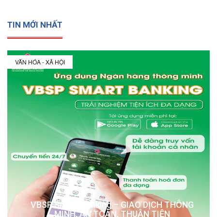
TIN MỚI NHẤT
VĂN HÓA - XÃ HỘI
VBSP Smart Banking – GIAO DỊCH THÔNG
MINH, AN TOÀN, THUẬN TIỆN