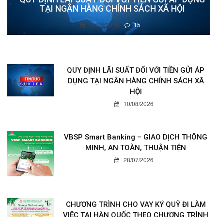
TẠI NGÂN HÀNG CHÍNH SÁCH XÃ HỘI
10/08/2026
15
QUY ĐỊNH LÃI SUẤT ĐỐI VỚI TIỀN GỬI ÁP
DỤNG TẠI NGÂN HÀNG CHÍNH SÁCH XÃ
HỘI
10/08/2026
VBSP Smart Banking – GIAO DỊCH THÔNG
MINH, AN TOÀN, THUẬN TIỆN
28/07/2026
CHƯƠNG TRÌNH CHO VAY KÝ QUỸ ĐI LÀM
VIỆC TẠI HÀN QUỐC THEO CHƯƠNG TRÌNH