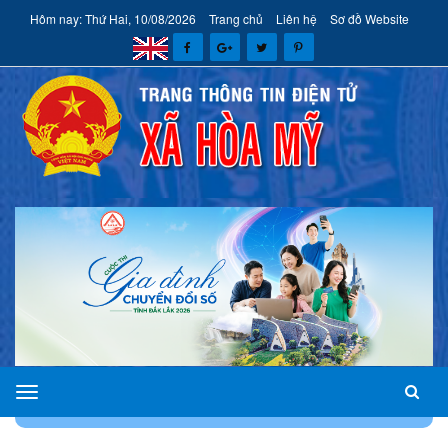
Hôm nay: Thứ Hai, 10/08/2026
Trang chủ
Liên hệ
Sơ đồ Website
xã
TRANG CHỦ
VĂN BẢN
VĂN BẢN CHỈ ĐẠO ĐIỀU HÀNH
Hòa
Mỹ