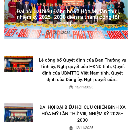
Đại hội đại biểu Đảng bộ xã Hòa Mỹ lần thứ I,
nhiệm kỳ 2025- 2030 diễn ra thành công tốt
đẹp
12/11/2025
4643
Lễ công bố Quyết định của Ban Thường vụ
Tỉnh ủy, Nghị quyết của HĐND tỉnh, Quyết
định của UBMTTQ Việt Nam tỉnh, Quyết
định của Đảng ủy, Nghị quyết của...
12/11/2025
ĐẠI HỘI ĐẠI BIỂU HỘI CỰU CHIẾN BINH XÃ
HÒA MỸ LẦN THỨ VIII, NHIỆM KỲ 2025–
2030
12/11/2025