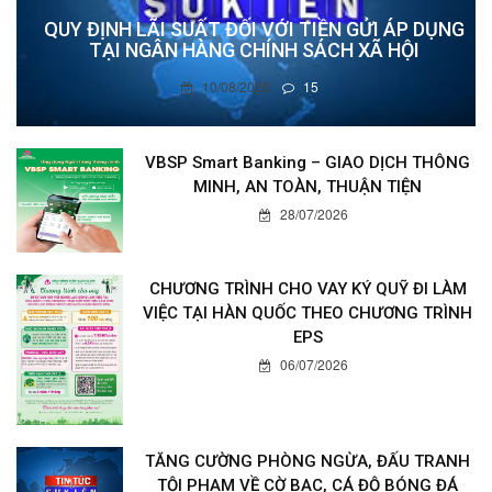
QUY ĐỊNH LÃI SUẤT ĐỐI VỚI TIỀN GỬI ÁP DỤNG
TẠI NGÂN HÀNG CHÍNH SÁCH XÃ HỘI
10/08/2026
15
VBSP Smart Banking – GIAO DỊCH THÔNG
MINH, AN TOÀN, THUẬN TIỆN
28/07/2026
CHƯƠNG TRÌNH CHO VAY KÝ QUỸ ĐI LÀM
VIỆC TẠI HÀN QUỐC THEO CHƯƠNG TRÌNH
EPS
06/07/2026
TĂNG CƯỜNG PHÒNG NGỪA, ĐẤU TRANH
TỘI PHẠM VỀ CỜ BẠC, CÁ ĐỘ BÓNG ĐÁ