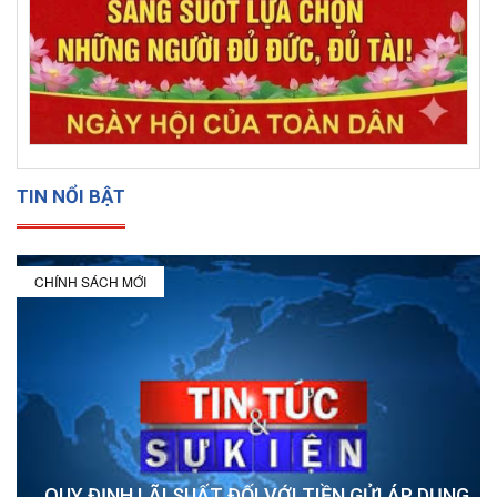
TIN NỔI BẬT
CHÍNH SÁCH MỚI
QUY ĐỊNH LÃI SUẤT ĐỐI VỚI TIỀN GỬI ÁP DỤNG