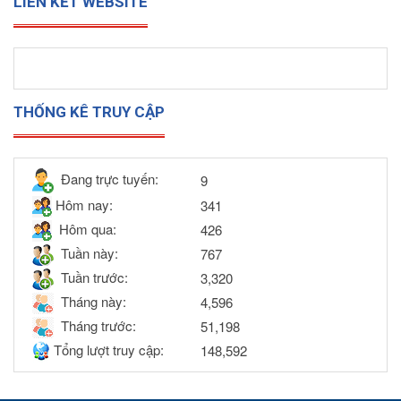
LIÊN KẾT WEBSITE
THỐNG KÊ TRUY CẬP
Đang trực tuyến:
9
Hôm nay:
341
Hôm qua:
426
Tuần này:
767
Tuần trước:
3,320
Tháng này:
4,596
Tháng trước:
51,198
Tổng lượt truy cập:
148,592