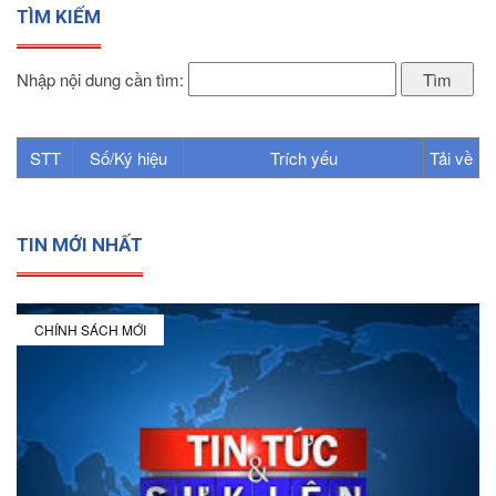
TÌM KIẾM
Nhập nội dung cần tìm:
STT
Số/Ký hiệu
Trích yếu
Tải về
TIN MỚI NHẤT
CHÍNH SÁCH MỚI