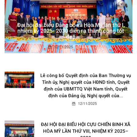
Đại hội đại biểu Đảng bộ xã Hòa Mỹ lần thứ I,
nhiệm kỳ 2025- 2030 diễn ra thành công tốt
đẹp
12/11/2025
4638
Lễ công bố Quyết định của Ban Thường vụ
Tỉnh ủy, Nghị quyết của HĐND tỉnh, Quyết
định của UBMTTQ Việt Nam tỉnh, Quyết
định của Đảng ủy, Nghị quyết của...
12/11/2025
ĐẠI HỘI ĐẠI BIỂU HỘI CỰU CHIẾN BINH XÃ
HÒA MỸ LẦN THỨ VIII, NHIỆM KỲ 2025–