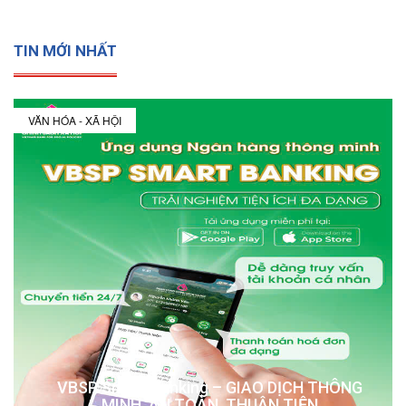
TIN MỚI NHẤT
VĂN HÓA - XÃ HỘI
VBSP Smart Banking – GIAO DỊCH THÔNG
MINH, AN TOÀN, THUẬN TIỆN