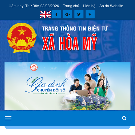
Hôm nay: Thứ Bảy, 08/08/2026
Trang chủ
Liên hệ
Sơ đồ Website
xã
TRANG CHỦ
VĂN BẢN
VĂN BẢN CHỈ ĐẠO ĐIỀU HÀNH
Hòa
Mỹ