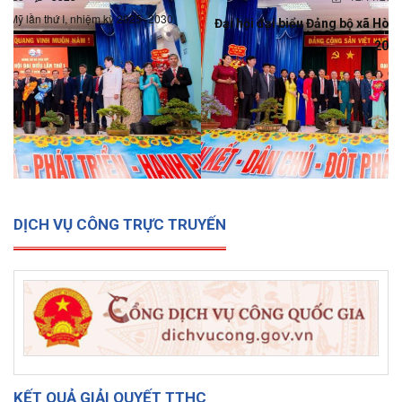
Đại hội đại biểu Đảng bộ xã Hòa Mỹ lần thứ I, nhiệm kỳ 2025-
2030
DỊCH VỤ CÔNG TRỰC TRUYẾN
KẾT QUẢ GIẢI QUYẾT TTHC