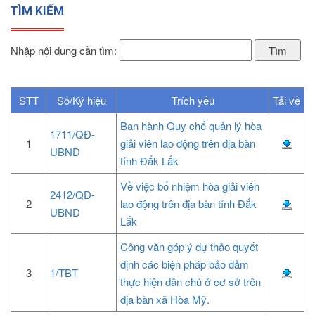
TÌM KIẾM
Nhập nội dung cần tìm:
STT
Số/Ký hiệu
Trích yếu
Tải về
Ban hành Quy chế quản lý hòa
1711/QĐ-
1
giải viên lao động trên địa bàn
UBND
tỉnh Đắk Lắk
Về việc bổ nhiệm hòa giải viên
2412/QĐ-
2
lao động trên địa bàn tỉnh Đắk
UBND
Lắk
Công văn góp ý dự thảo quyết
định các biện pháp bảo đảm
3
1/TBT
thực hiện dân chủ ở cơ sở trên
địa bàn xã Hòa Mỹ.