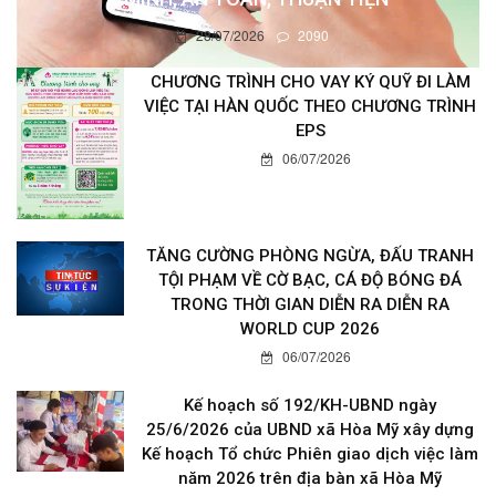
28/07/2026
2090
CHƯƠNG TRÌNH CHO VAY KÝ QUỸ ĐI LÀM
VIỆC TẠI HÀN QUỐC THEO CHƯƠNG TRÌNH
EPS
06/07/2026
TĂNG CƯỜNG PHÒNG NGỪA, ĐẤU TRANH
TỘI PHẠM VỀ CỜ BẠC, CÁ ĐỘ BÓNG ĐÁ
TRONG THỜI GIAN DIỄN RA DIỄN RA
WORLD CUP 2026
06/07/2026
Kế hoạch số 192/KH-UBND ngày
25/6/2026 của UBND xã Hòa Mỹ xây dựng
Kế hoạch Tổ chức Phiên giao dịch việc làm
năm 2026 trên địa bàn xã Hòa Mỹ