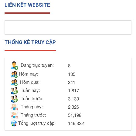
LIÊN KẾT WEBSITE
THỐNG KÊ TRUY CẬP
Đang trực tuyến:
8
Hôm nay:
135
Hôm qua:
341
Tuần này:
1,817
Tuần trước:
3,130
Tháng này:
2,326
Tháng trước:
51,198
Tổng lượt truy cập:
146,322