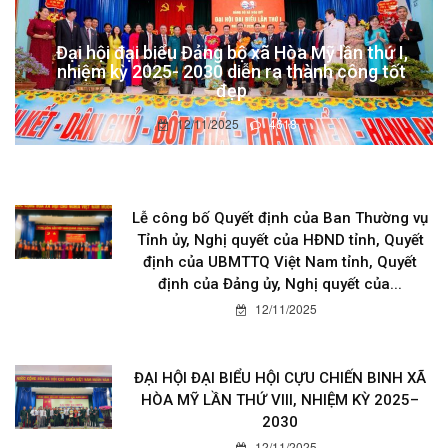
Đại hội đại biểu Đảng bộ xã Hòa Mỹ lần thứ I,
nhiệm kỳ 2025- 2030 diễn ra thành công tốt
đẹp
12/11/2025
4618
Lễ công bố Quyết định của Ban Thường vụ
Tỉnh ủy, Nghị quyết của HĐND tỉnh, Quyết
định của UBMTTQ Việt Nam tỉnh, Quyết
định của Đảng ủy, Nghị quyết của...
12/11/2025
ĐẠI HỘI ĐẠI BIỂU HỘI CỰU CHIẾN BINH XÃ
HÒA MỸ LẦN THỨ VIII, NHIỆM KỲ 2025–
2030
12/11/2025