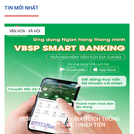
TIN MỚI NHẤT
VĂN HÓA - XÃ HỘI
VBSP Smart Banking – GIAO DỊCH THÔNG
MINH, AN TOÀN, THUẬN TIỆN