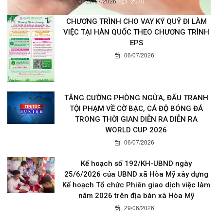
28/07/2026
2070
CHƯƠNG TRÌNH CHO VAY KÝ QUỸ ĐI LÀM
VIỆC TẠI HÀN QUỐC THEO CHƯƠNG TRÌNH
EPS
06/07/2026
TĂNG CƯỜNG PHÒNG NGỪA, ĐẤU TRANH
TỘI PHẠM VỀ CỜ BẠC, CÁ ĐỘ BÓNG ĐÁ
TRONG THỜI GIAN DIỄN RA DIỄN RA
WORLD CUP 2026
06/07/2026
Kế hoạch số 192/KH-UBND ngày
25/6/2026 của UBND xã Hòa Mỹ xây dựng
Kế hoạch Tổ chức Phiên giao dịch việc làm
năm 2026 trên địa bàn xã Hòa Mỹ
29/06/2026