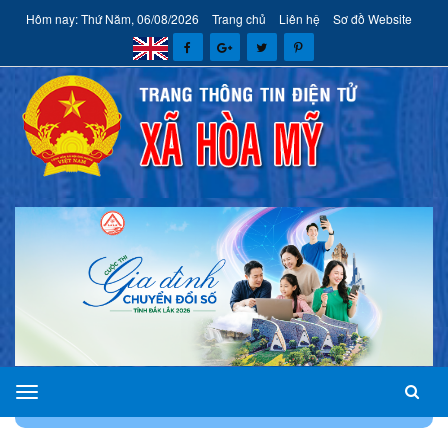
Hôm nay: Thứ Năm, 06/08/2026
Trang chủ
Liên hệ
Sơ đồ Website
xã
TRANG CHỦ
CHUYÊN MỤC
CẢI CÁCH HÀNH CHÍNH
Hòa
Mỹ