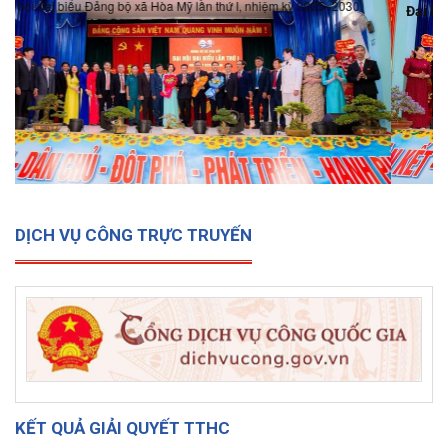
Đại hội đại biểu Đảng bộ xã Hòa Mỹ lần thứ I, nhiệm kỳ 2025-
2030
DỊCH VỤ CÔNG TRỰC TRUYẾN
KẾT QUẢ GIẢI QUYẾT TTHC