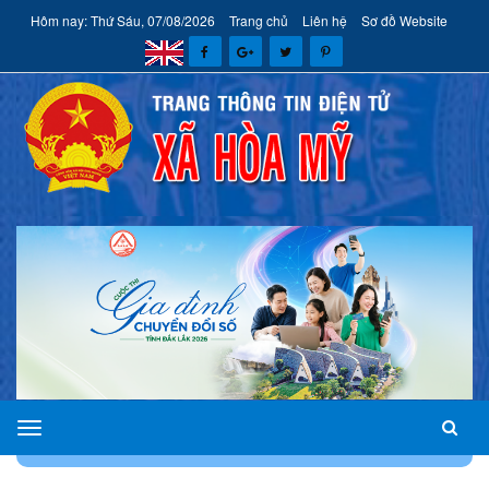
Hôm nay: Thứ Sáu, 07/08/2026
Trang chủ
Liên hệ
Sơ đồ Website
xã
TRANG CHỦ
CHÍNH QUYỀN
ĐẦU TƯ PHÁT TRIỂN
Hòa
Mỹ