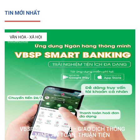
TIN MỚI NHẤT
VĂN HÓA - XÃ HỘI
VBSP Smart Banking – GIAO DỊCH THÔNG
MINH, AN TOÀN, THUẬN TIỆN