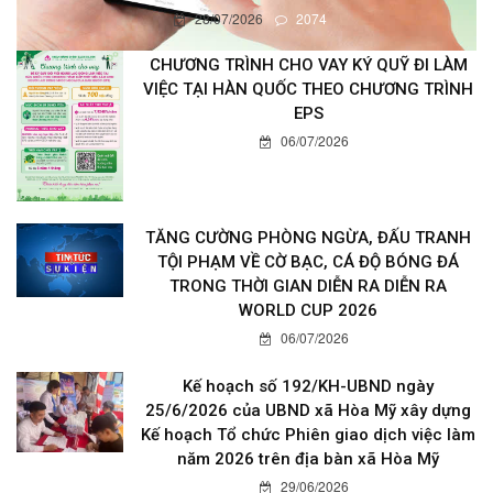
28/07/2026
2074
CHƯƠNG TRÌNH CHO VAY KÝ QUỸ ĐI LÀM
VIỆC TẠI HÀN QUỐC THEO CHƯƠNG TRÌNH
EPS
06/07/2026
TĂNG CƯỜNG PHÒNG NGỪA, ĐẤU TRANH
TỘI PHẠM VỀ CỜ BẠC, CÁ ĐỘ BÓNG ĐÁ
TRONG THỜI GIAN DIỄN RA DIỄN RA
WORLD CUP 2026
06/07/2026
Kế hoạch số 192/KH-UBND ngày
25/6/2026 của UBND xã Hòa Mỹ xây dựng
Kế hoạch Tổ chức Phiên giao dịch việc làm
năm 2026 trên địa bàn xã Hòa Mỹ
29/06/2026