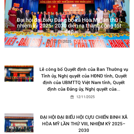
Đại hội đại biểu Đảng bộ xã Hòa Mỹ lần thứ I,
nhiệm kỳ 2025- 2030 diễn ra thành công tốt
đẹp
12/11/2025
4629
Lễ công bố Quyết định của Ban Thường vụ
Tỉnh ủy, Nghị quyết của HĐND tỉnh, Quyết
định của UBMTTQ Việt Nam tỉnh, Quyết
định của Đảng ủy, Nghị quyết của...
12/11/2025
ĐẠI HỘI ĐẠI BIỂU HỘI CỰU CHIẾN BINH XÃ
HÒA MỸ LẦN THỨ VIII, NHIỆM KỲ 2025–
2030