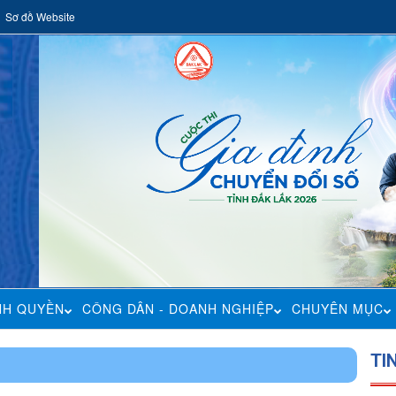
Sơ đồ Website
NH QUYỀN
CÔNG DÂN - DOANH NGHIỆP
CHUYÊN MỤC
TI