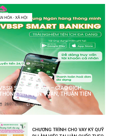
N HÓA - XÃ HỘI
VBSP Smart Banking – GIAO DỊCH
THÔNG MINH, AN TOÀN, THUẬN TIỆN
28/07/2026
2071
CHƯƠNG TRÌNH CHO VAY KÝ QUỸ