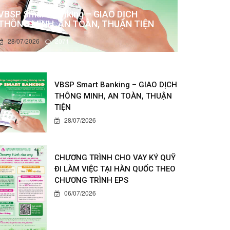
VBSP Smart Banking – GIAO DỊCH
THÔNG MINH, AN TOÀN, THUẬN TIỆN
28/07/2026
2071
VBSP Smart Banking – GIAO DỊCH
THÔNG MINH, AN TOÀN, THUẬN
TIỆN
28/07/2026
CHƯƠNG TRÌNH CHO VAY KÝ QUỸ
ĐI LÀM VIỆC TẠI HÀN QUỐC THEO
CHƯƠNG TRÌNH EPS
06/07/2026