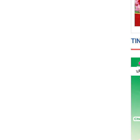
TI
VĂ