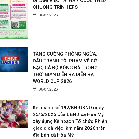
ĐI LÀM VIỆC TẠI HÀN QUỐC THEO
CHƯƠNG TRÌNH EPS
06/07/2026
TĂNG CƯỜNG PHÒNG NGỪA,
ĐẤU TRANH TỘI PHẠM VỀ CỜ
BẠC, CÁ ĐỘ BÓNG ĐÁ TRONG
THỜI GIAN DIỄN RA DIỄN RA
WORLD CUP 2026
06/07/2026
Kế hoạch số 192/KH-UBND ngày
25/6/2026 của UBND xã Hòa Mỹ
xây dựng Kế hoạch Tổ chức Phiên
giao dịch việc làm năm 2026 trên
địa bàn xã Hòa Mỹ