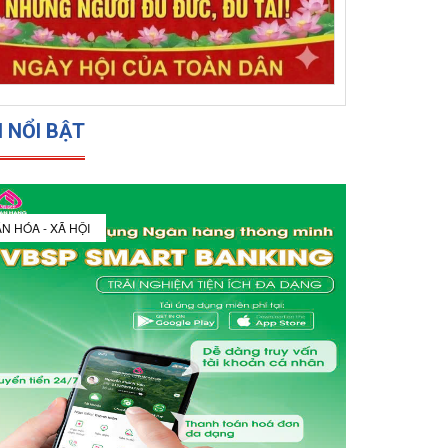
N NỔI BẬT
N HÓA - XÃ HỘI