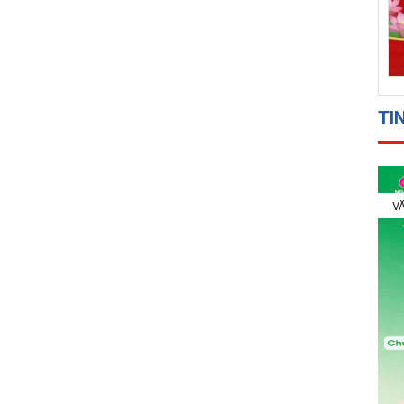
TI
VĂ