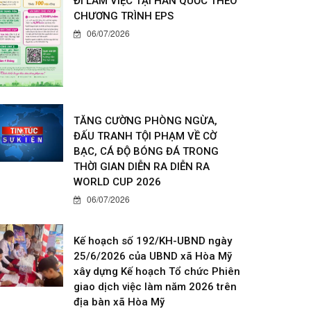
ĐI LÀM VIỆC TẠI HÀN QUỐC THEO
CHƯƠNG TRÌNH EPS
06/07/2026
TĂNG CƯỜNG PHÒNG NGỪA,
ĐẤU TRANH TỘI PHẠM VỀ CỜ
BẠC, CÁ ĐỘ BÓNG ĐÁ TRONG
THỜI GIAN DIỄN RA DIỄN RA
WORLD CUP 2026
06/07/2026
Kế hoạch số 192/KH-UBND ngày
25/6/2026 của UBND xã Hòa Mỹ
xây dựng Kế hoạch Tổ chức Phiên
giao dịch việc làm năm 2026 trên
địa bàn xã Hòa Mỹ