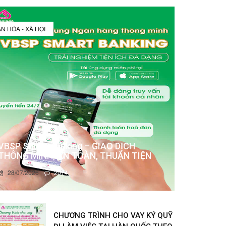
N HÓA - XÃ HỘI
VBSP Smart Banking – GIAO DỊCH
THÔNG MINH, AN TOÀN, THUẬN TIỆN
28/07/2026
2074
CHƯƠNG TRÌNH CHO VAY KÝ QUỸ