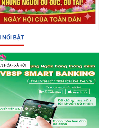
N NỔI BẬT
N HÓA - XÃ HỘI