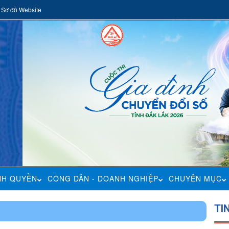
Sơ đồ Website
NH QUYỀN
CÔNG DÂN - DOANH NGHIỆP
CHUYÊN MỤC
TI