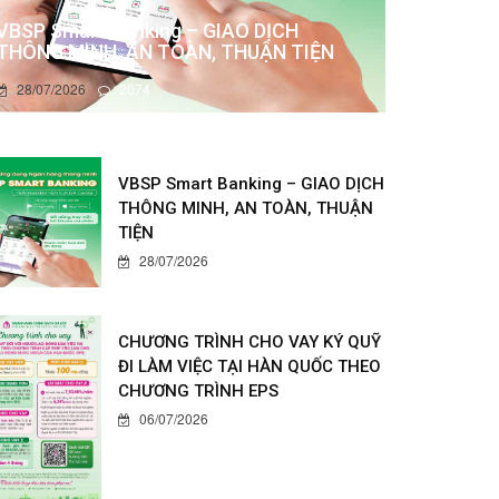
VBSP Smart Banking – GIAO DỊCH
THÔNG MINH, AN TOÀN, THUẬN TIỆN
28/07/2026
2074
VBSP Smart Banking – GIAO DỊCH
THÔNG MINH, AN TOÀN, THUẬN
TIỆN
28/07/2026
CHƯƠNG TRÌNH CHO VAY KÝ QUỸ
ĐI LÀM VIỆC TẠI HÀN QUỐC THEO
CHƯƠNG TRÌNH EPS
06/07/2026