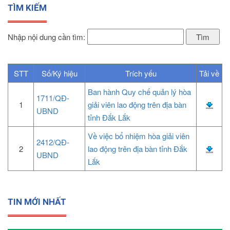
TÌM KIẾM
Nhập nội dung cần tìm:
STT
Số/Ký hiệu
Trích yếu
Tải về
Ban hành Quy chế quản lý hòa
1711/QĐ-
1
giải viên lao động trên địa bàn
UBND
tỉnh Đắk Lắk
Về việc bổ nhiệm hòa giải viên
2412/QĐ-
2
lao động trên địa bàn tỉnh Đắk
UBND
Lắk
TIN MỚI NHẤT