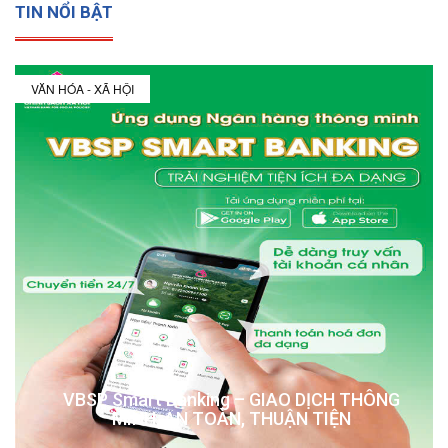
TIN NỔI BẬT
VĂN HÓA - XÃ HỘI
VBSP Smart Banking – GIAO DỊCH THÔNG
MINH, AN TOÀN, THUẬN TIỆN