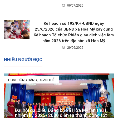
06/07/2026
Kế hoạch số 192/KH-UBND ngày
25/6/2026 của UBND xã Hòa Mỹ xây dựng
Kế hoạch Tổ chức Phiên giao dịch việc làm
năm 2026 trên địa bàn xã Hòa Mỹ
29/06/2026
NHIỀU NGƯỜI ĐỌC
HOẠT ĐỘNG ĐẢNG, ĐOÀN THỂ
Đại hội đại biểu Đảng bộ xã Hòa Mỹ lần thứ I,
nhiệm kỳ 2025- 2030 diễn ra thành công tốt