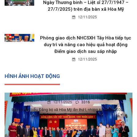
Ngày Thương binh – Liệt sĩ 27/7/1947 –
27/7/2025) trên địa bàn xã Hòa Mỹ
12/11/2025
Phòng giao dịch NHCSXH Tây Hòa tiếp tục
duy trì và nâng cao hiệu quả hoạt động
Điểm giao dịch sau sáp nhập
12/11/2025
HÌNH ẢNH HOẠT ĐỘNG
12/11/2025
3316
Đại hội đại biểu Đảng bộ xã Hòa Mỹ lần thứ I, nhiệm kỳ 2025- 2030