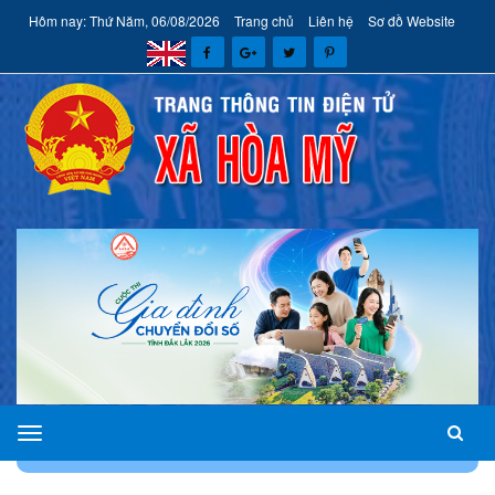
Hôm nay: Thứ Năm, 06/08/2026
Trang chủ
Liên hệ
Sơ đồ Website
xã
TRANG CHỦ
VĂN BẢN
VĂN BẢN PHÁP QUY
Hòa
Mỹ