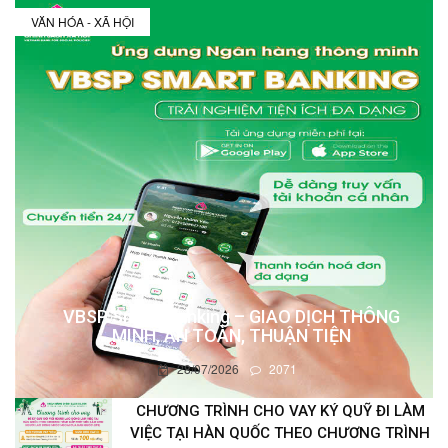
VĂN HÓA - XÃ HỘI
VBSP Smart Banking – GIAO DỊCH THÔNG
MINH, AN TOÀN, THUẬN TIỆN
28/07/2026
2071
CHƯƠNG TRÌNH CHO VAY KÝ QUỸ ĐI LÀM
VIỆC TẠI HÀN QUỐC THEO CHƯƠNG TRÌNH