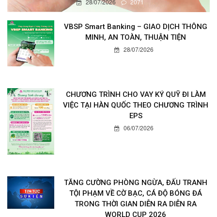
28/07/2026
2071
VBSP Smart Banking – GIAO DỊCH THÔNG
MINH, AN TOÀN, THUẬN TIỆN
28/07/2026
CHƯƠNG TRÌNH CHO VAY KÝ QUỸ ĐI LÀM
VIỆC TẠI HÀN QUỐC THEO CHƯƠNG TRÌNH
EPS
06/07/2026
TĂNG CƯỜNG PHÒNG NGỪA, ĐẤU TRANH
TỘI PHẠM VỀ CỜ BẠC, CÁ ĐỘ BÓNG ĐÁ
TRONG THỜI GIAN DIỄN RA DIỄN RA
WORLD CUP 2026