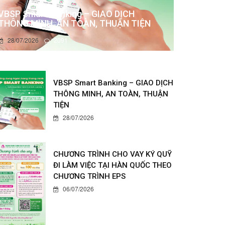
VBSP Smart Banking – GIAO DỊCH
THÔNG MINH, AN TOÀN, THUẬN TIỆN
28/07/2026
2091
VBSP Smart Banking – GIAO DỊCH
THÔNG MINH, AN TOÀN, THUẬN
TIỆN
28/07/2026
CHƯƠNG TRÌNH CHO VAY KÝ QUỸ
ĐI LÀM VIỆC TẠI HÀN QUỐC THEO
CHƯƠNG TRÌNH EPS
06/07/2026