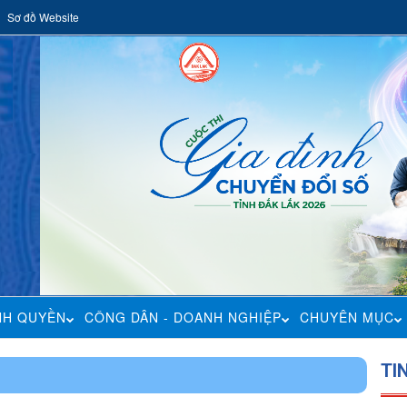
Sơ đồ Website
NH QUYỀN
CÔNG DÂN - DOANH NGHIỆP
CHUYÊN MỤC
TI