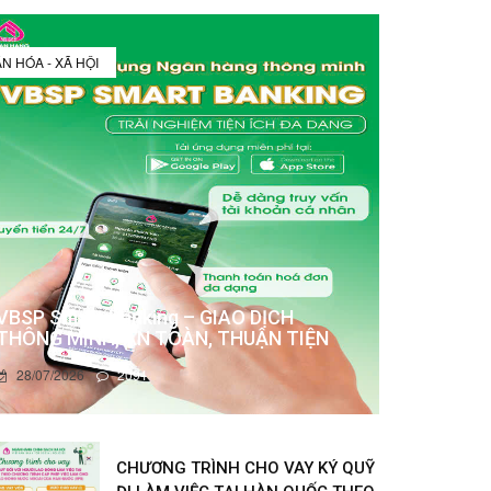
N HÓA - XÃ HỘI
VBSP Smart Banking – GIAO DỊCH
THÔNG MINH, AN TOÀN, THUẬN TIỆN
28/07/2026
2091
CHƯƠNG TRÌNH CHO VAY KÝ QUỸ