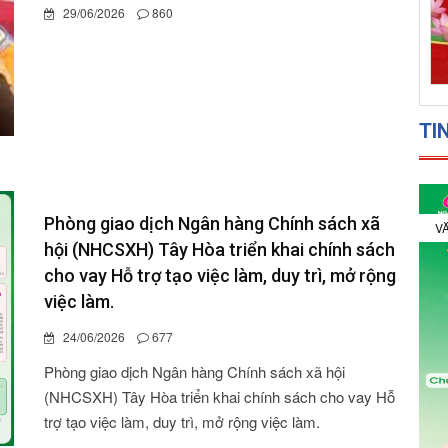
CUP 2026
06/07/2026
1682
TI
Kế hoạch số 192/KH-UBND ngày 25/6/2026
VĂ
của UBND xã Hòa Mỹ xây dựng Kế hoạch Tổ
chức Phiên giao dịch việc làm năm 2026 trên
địa bàn xã Hòa Mỹ
29/06/2026
860