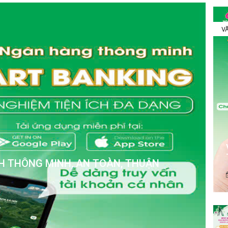
VĂ
Ỹ ĐI LÀM VIỆC TẠI HÀN QUỐC THEO