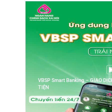
CHƯƠNG TRÌNH CHO VAY KÝ QU
CHƯƠNG TRÌNH EPS
06/07/2026
1231