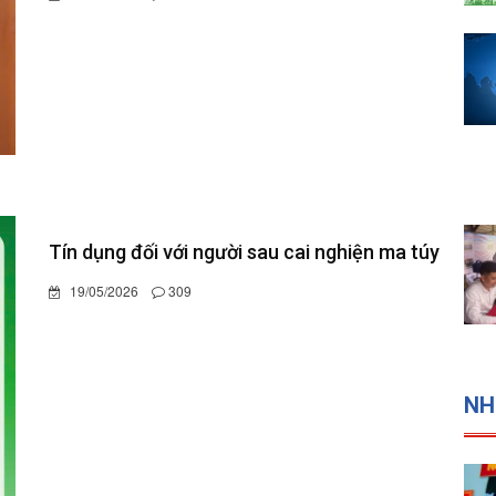
10/06/2026
205
Thông báo: Kế hoạch tổ chức Cuộc thi “Gia đình
chuyển đổi số” tỉnh Đắk Lắk năm 2026.
Thăm các cơ sở Phật giáo nhân Đại lễ Phật
đản năm 2026 - Phật lịch 2570
30/05/2026
1639
NH