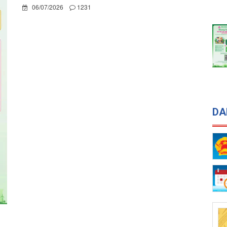
DA
CHƯƠNG TRÌNH CHO VAY KÝ QUỸ ĐI LÀM
VIỆC TẠI HÀN QUỐC THEO CHƯƠNG TRÌNH
EPS
06/07/2026
1231