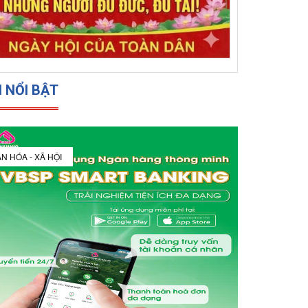
N NỔI BẬT
N HÓA - XÃ HỘI