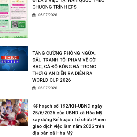
ĐI LÀM VIỆC TẠI HÀN QUỐC THEO
CHƯƠNG TRÌNH EPS
06/07/2026
TĂNG CƯỜNG PHÒNG NGỪA,
ĐẤU TRANH TỘI PHẠM VỀ CỜ
BẠC, CÁ ĐỘ BÓNG ĐÁ TRONG
THỜI GIAN DIỄN RA DIỄN RA
WORLD CUP 2026
06/07/2026
Kế hoạch số 192/KH-UBND ngày
25/6/2026 của UBND xã Hòa Mỹ
xây dựng Kế hoạch Tổ chức Phiên
giao dịch việc làm năm 2026 trên
địa bàn xã Hòa Mỹ