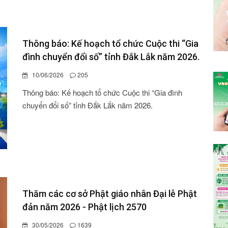
Phòng giao dịch Ngân hàng Chính sách xã
hội (NHCSXH) Tây Hòa triển khai chính sách
cho vay Hỗ trợ tạo việc làm, duy trì, mở rộng
việc làm.
24/06/2026
677
Phòng giao dịch Ngân hàng Chính sách xã hội
(NHCSXH) Tây Hòa triển khai chính sách cho vay Hỗ
trợ tạo việc làm, duy trì, mở rộng việc làm.
Thông báo: Kế hoạch tổ chức Cuộc thi “Gia
đình chuyển đổi số” tỉnh Đắk Lắk năm 2026.