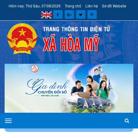
Hôm nay: Thứ Sáu, 07/08/2026
Trang chủ
Liên hệ
Sơ đồ Website
xã
TRANG CHỦ
CHUYÊN MỤC
THƯ VIỆN ẢNH
Hòa
Mỹ