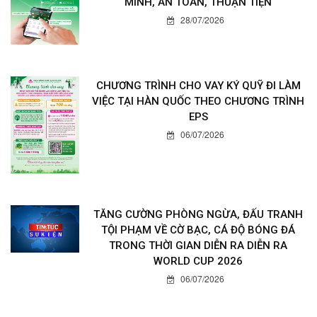
VBSP Smart Banking – GIAO DỊCH THÔNG
MINH, AN TOÀN, THUẬN TIỆN
28/07/2026
CHƯƠNG TRÌNH CHO VAY KÝ QUỸ ĐI LÀM
VIỆC TẠI HÀN QUỐC THEO CHƯƠNG TRÌNH
EPS
06/07/2026
TĂNG CƯỜNG PHÒNG NGỪA, ĐẤU TRANH
TỘI PHẠM VỀ CỜ BẠC, CÁ ĐỘ BÓNG ĐÁ
TRONG THỜI GIAN DIỄN RA DIỄN RA
WORLD CUP 2026
06/07/2026