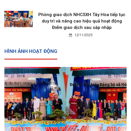
12/11/2025
Phòng giao dịch NHCSXH Tây Hòa tiếp tục
duy trì và nâng cao hiệu quả hoạt động
Điểm giao dịch sau sáp nhập
12/11/2025
HÌNH ẢNH HOẠT ĐỘNG
12/11/2025
0
Đại hội đại biểu Đảng bộ xã Hòa Mỹ lần thứ I, nhiệm kỳ 2025-
2030