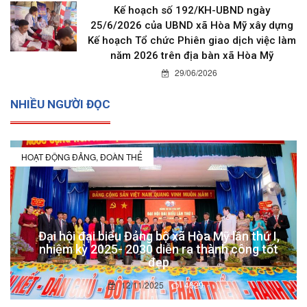
Kế hoạch số 192/KH-UBND ngày
25/6/2026 của UBND xã Hòa Mỹ xây dựng
Kế hoạch Tổ chức Phiên giao dịch việc làm
năm 2026 trên địa bàn xã Hòa Mỹ
29/06/2026
NHIỀU NGƯỜI ĐỌC
HOẠT ĐỘNG ĐẢNG, ĐOÀN THỂ
Đại hội đại biểu Đảng bộ xã Hòa Mỹ lần thứ I,
nhiệm kỳ 2025- 2030 diễn ra thành công tốt
đẹp