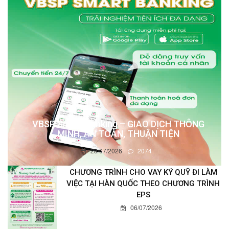
VBSP Smart Banking – GIAO DỊCH THÔNG
MINH, AN TOÀN, THUẬN TIỆN
28/07/2026
2074
CHƯƠNG TRÌNH CHO VAY KÝ QUỸ ĐI LÀM
VIỆC TẠI HÀN QUỐC THEO CHƯƠNG TRÌNH
EPS